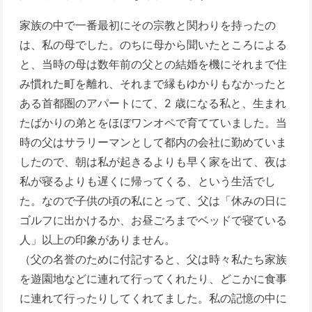
家族の中で一番最初にその宗教と関わりを持ったの
は、私の母でした。のちに母から聞いたところによる
と、当時の母は数年前の父との結婚を機にそれまで住
み慣れた町を離れ、それまで縁もゆかりもなかったと
ある首都圏のアパートにて、2 歳になる私と、生まれ
たばかりの弟とをほぼワンオペで育てていました。当
時の父はサラリーマンとして都内の会社に勤めていま
したので、朝は私が起きるよりも早く家を出て、夜は
私が寝るよりも遅くに帰ってくる、という生活でし
た。なので子供の頃の私にとって、父は「休みの日に
ゴルフに出かけるか、お昼ごろまでベッドで寝ている
人」以上の印象がありません。
（父の名誉のために付記すると、父は時々私たち家族
を遊園地などに連れて行ってくれたり、どこかに食事
に連れて行ったりしてくれてました。私の記憶の中に