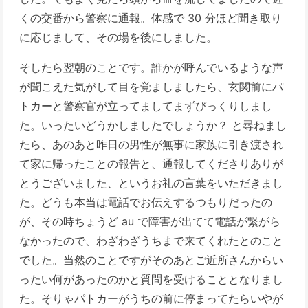
くの交番から警察に通報。体感で 30 分ほど聞き取り
に応じまして、その場を後にしました。
そしたら翌朝のことです。誰かが呼んでいるような声
が聞こえた気がして目を覚ましましたら、玄関前にパ
トカーと警察官が立ってましてまずびっくりしまし
た。いったいどうかしましたでしょうか？ と尋ねまし
たら、あのあと昨日の男性が無事に家族に引き渡され
て家に帰ったことの報告と、通報してくださりありが
とうございました、というお礼の言葉をいただきまし
た。どうも本当は電話でお伝えするつもりだったの
が、その時ちょうど au で障害が出てて電話が繋がら
なかったので、わざわざうちまで来てくれたとのこと
でした。当然のことですがそのあとご近所さんからい
ったい何があったのかと質問を受けることとなりまし
た。そりゃパトカーがうちの前に停まってたらいやが