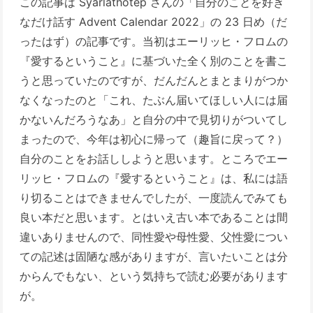
この記事は Syarlathotep さんの「自分のことを好き
なだけ話す Advent Calendar 2022」の 23 日め（だ
ったはず）の記事です。当初はエーリッヒ・フロムの
『愛するということ』に基づいた全く別のことを書こ
うと思っていたのですが、だんだんとまとまりがつか
なくなったのと「これ、たぶん届いてほしい人には届
かないんだろうなあ」と自分の中で見切りがついてし
まったので、今年は初心に帰って（趣旨に戻って？）
自分のことをお話ししようと思います。ところでエー
リッヒ・フロムの『愛するということ』は、私には語
り切ることはできませんでしたが、一度読んでみても
良い本だと思います。とはいえ古い本であることは間
違いありませんので、同性愛や母性愛、父性愛につい
ての記述は固陋な感がありますが、言いたいことは分
からんでもない、という気持ちで読む必要があります
が。