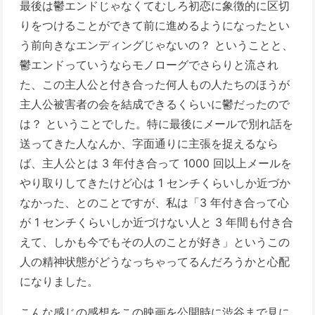
最後は鬱エンドじゃなくてむしろ初恋に象徴的に区切
りをつけることができて前に進めるようになったとい
う前向きなエンディングじゃないの？ ということと、
鬱エンドっていうならモノローグでさらりと流され
た、この主人公と付き合った何人もの人たちのほうが
主人公被害者の会を結成できるくらいに鬱だったので
は？ ということでした。特に最後にメールで別れ話を
送ってきた人なんか、字面通りに主張を捉えるなら
ば、主人公とは 3 年付き合って 1000 回以上メールを
やり取りしてきたけど心は 1 センチくらいしか近づか
なかった、とのことですが、私は「3 年付き合って心
が 1 センチくらいしか近づけない人と 3 年間も付き合
えて、しかも今でもその人のことが好き」というこの
人の精神状態がどうなっちゃってるんだろうかと心配
になりました。
こんな感じの感想をこの映画を公開時に渋谷まで見に