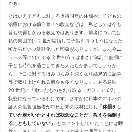
かも。
とはいえ子どもに対する虐待同然の体罰や、子どもの
治療における輸血禁止の教えなどは、私としては今も
昔も納得しかねる教えではあります。前者については
私の周囲では 2 世が結婚して子供を持つようになった
頃からだいぶ沈静化した印象がありますが。まあ今ニ
ュース等に出てくる 2 世の方々はまさに体罰全盛期に
子ども時代を過ごしてきた人たちが多いでしょうか
ら、そこに対する恨みつらみも深くなり結果的に記事
等で取り上げられる機会も多くなります。ある意味
20 世紀に「撒いたものを刈り取る（ガラテア 6:7）」
状態になっているわけです。さすがに日本のエホバの
証人の広報担当者が毎日新聞の取材に対し
「体罰をし
ていた親がいたとすれば残念なことだ。教えを強制す
ることもしていない」
とコメントしていたことには唖
然としました。いや、エホバの証人の理屈としては