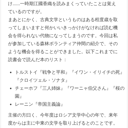
け……一時期江國香織を読みまくっていたことは覚え
ているのですが。
まあとにかく、古典文学というものはある程度歳を取
ってしまいますと何かいいきっかけがなければ読む機
会を得られない代物になってしまうのです。今回は私
が参加している森林ボランティア仲間の紹介で、その
ような機会を得ることができました。以下これまでに
読書会で読んだ本のリスト：
トルストイ『戦争と平和』『イワン・イリイチの死』
『クロイツェル・ソナタ』
チェーホフ『三人姉妹』『ワーニャ伯父さん』『桜の
園』
レーニン『帝国主義論』
主催の方曰く、今年度はロシア文学中心の年で、来年
度からは主に中東の文学を取り上げるとのことです。