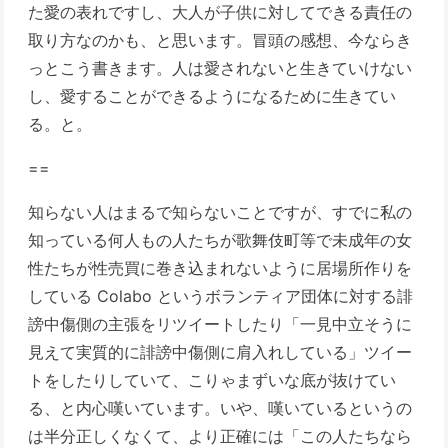
た愛の表れですし、大人が子供に対してできる責任の
取り方なのかも、と思います。冒頭の感想、今ならき
っとこう書きます。人は愛されないと生きていけない
し、愛することができるようになるために生きてい
る。と。
==
知らない人はまるで知らないことですが、すでに私の
知っている何人もの人たちが歌舞伎町等で未成年の女
性たちが性売買に巻き込まれないように居場所作りを
している Colabo というボランティア団体に対する誹
謗中傷側の主張をリツイートしたり「一見中立そうに
見えて実質的に誹謗中傷側に肩入れしている」ツイー
トをしたりしていて、こりゃまずいな底が抜けてい
る、と内心嘆いています。いや、嘆いているというの
は半分正しくなくて、より正確には「この人たちなら