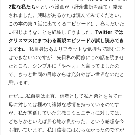
2世な私たち~
という漫画が（紆余曲折を経て）発売
されました。興味があるかたは読んでみてください。
この本の第 1 話に出てくるエピソードは、私もだいた
い同じようなことを経験してきました。
Twitter では
クリスマスにまつわる新規エピソードが試し読みでき
ますね。
私自身はあまりフラットな気持ちで読むこと
はできないのですが、先日私の同僚にこの話を読ませ
たところ、シンプルに「やべぇ」と言ってましたの
で、きっと世間の目線からは充分やばい世界なのだと
思います。
ただ……私自身は正直、信者として私と弟とを育てた
母に対しては極めて複雑な感情を持っているのです
が、私が関係していた宗教コミュニティに対しては、
どちらかといえば居心地が良かった、という感想を今
も抱いています。私は信者にはならなかったのですが