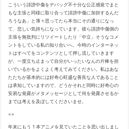
こういう誹謗中傷をデバッグ不十分な公正感覚でまと
もな主張と同様に取り合って誹謗中傷に加担するんだ
ろうなあ」と薄々思ってたら本当にその通りになっ
て、悲しい気持ちになっています。彼ら誹謗中傷側の
主張を無批判にリツイートしたり「中立」そうなコメ
ントをしている私の知り合いへ。今時のインターネッ
トはすべてをコンテンツとして押し流していきます
が、一度立ち止まって自分がいったいなんの片棒を担
いでいるかをよくよく考えてみてください。私はあな
たたちが基本的には好奇心旺盛な善良な人であること
は承知していますので、どうかそれと同時に好奇心の
安易な発露がメタメッセージとして何を発露させるか
までは考えを及ぼしてくださいませ。
==
年末にもう 1 本アニメを見ていたことを思い出しまし