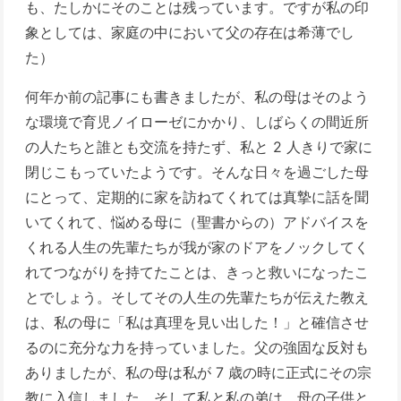
も、たしかにそのことは残っています。ですが私の印
象としては、家庭の中において父の存在は希薄でし
た）
何年か前の記事にも書きましたが、私の母はそのよう
な環境で育児ノイローゼにかかり、しばらくの間近所
の人たちと誰とも交流を持たず、私と 2 人きりで家に
閉じこもっていたようです。そんな日々を過ごした母
にとって、定期的に家を訪ねてくれては真摯に話を聞
いてくれて、悩める母に（聖書からの）アドバイスを
くれる人生の先輩たちが我が家のドアをノックしてく
れてつながりを持てたことは、きっと救いになったこ
とでしょう。そしてその人生の先輩たちが伝えた教え
は、私の母に「私は真理を見い出した！」と確信させ
るのに充分な力を持っていました。父の強固な反対も
ありましたが、私の母は私が 7 歳の時に正式にその宗
教に入信しました。そして私と私の弟は、母の子供と