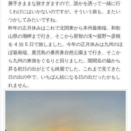
勝手きままな旅すぎますので、誰かを誘って一緒に行
くわけにはいかないのですが。そういう旅も、またい
つかしてみたいですね。
昨年の正月休みはこれで北関東から本州最南端、和歌
山県の潮岬まで行き、そこから那智の滝〜菰野〜彦根
を 4 泊 5 日で旅しました。今年の正月休みは九州のほ
ぼ最南端、鹿児島の番所鼻自然公園まで行き、そこか
ら九州の東側をぐるりと回りました。開聞岳の脇から
昇る初日の出がとても綺麗でした。これまで見てきた
日の出の中で、いちばん絵になる日の出だったかもし
れません。